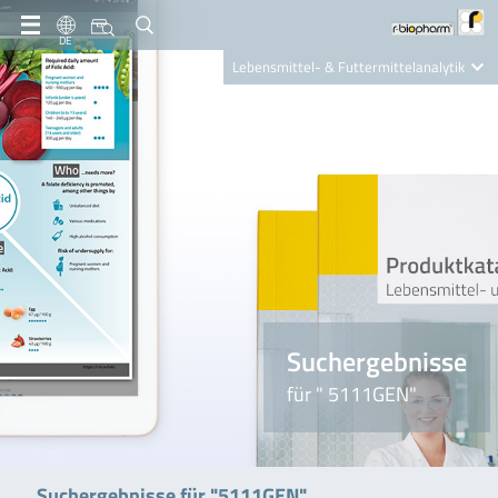
DE
Lebensmittel- & Futtermittelanalytik
Clinical Diagnostics
R-Biopharm AG
Nutrition Care
Suchergebnisse
für " 5111GEN"
Suchergebnisse für "5111GEN"