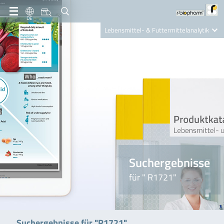
DE
Lebensmittel- & Futtermittelanalytik
Clinical Diagnostics
R-Biopharm AG
Nutrition Care
Suchergebnisse
für " R1721"
Suchergebnisse für "R1721"