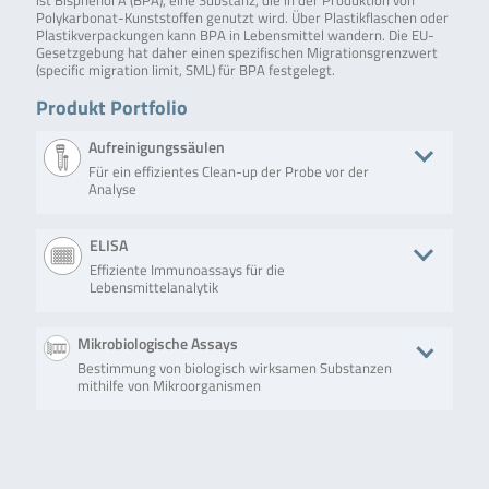
ist Bisphenol A (BPA), eine Substanz, die in der Produktion von
Polykarbonat-Kunststoffen genutzt wird. Über Plastikflaschen oder
Plastikverpackungen kann BPA in Lebensmittel wandern. Die EU-
Gesetzgebung hat daher einen spezifischen Migrationsgrenzwert
(specific migration limit, SML) für BPA festgelegt.
Produkt Portfolio
Aufreinigungssäulen
Für ein effizientes Clean-up der Probe vor der
Analyse
Produkt
Beschreibung
Anzahl an Tests/Menge
Art. Nr.
ELISA
Effiziente Immunoassays für die
RIDA® C18
Die
100 x C18-Säulen (100
R2002
Lebensmittelanalytik
column
Festphasenextraktion
mg/ml Säulenreservoir)
(SPE, solid phase
extraction) mit RIDA®
Produkt
Beschreibung
Anzahl an Tests/Men
Mikrobiologische Assays
C18 columns ist eine
leistungsfähige
Bestimmung von biologisch wirksamen Substanzen
RIDASCREEN®
RIDASCREEN® Tetracycline
Mikrotiterplatte mit 
Technik für die
mithilfe von Mikroorganismen
Tetracycline Plus
Plus (Art. Nr. R3506) ist ein
Vertiefungen (12
schnelle und selektive
kompetitiver
Streifen mit je 8
Probenvorbereitung,
Enzymimmunoassay zur
Einzelvertiefungen)
besonders geeignet
Produkt
Beschreibung
Anzahl an Tests/Menge
Art. Nr
quantitativen Bestimmung
für die RIDASCREEN®
von Tetracyclinen in Milch,
und EuroProxima
Premi®Test
Premi®Test Urin dient
Premi®Test Urin
R392
Fleisch, Fisch, Shrimps,
Anabolika- und …