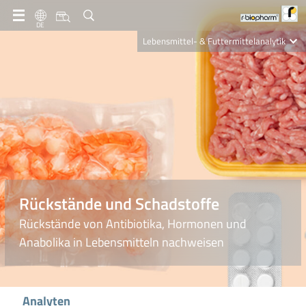
DE
Lebensmittel- & Futtermittelanalytik
Clinical Diagnostics
R-Biopharm AG
Nutrition Care
Rückstände und Schadstoffe
Rückstände von Antibiotika, Hormonen und
Anabolika in Lebensmitteln nachweisen
Analyten