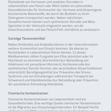
Rückstände von Hormonen und anabolen Steroiden in
Lebensmitteln wie Fleisch oder Milch stellen ein potenzielles
Gesundheitsrisiko für Verbraucher dar. Hormone sind körpereigene
biochemische Botenstoffe, die durch die Blutbahn zu ihren
Zielorganen transportiert werden. Neben natürlichen
Sexualhormonen können auch synthetische Steroide und Beta-
Agonisten in der Viehzucht eingesetzt werden, um die
Gewichtszunahme und das Fleisch/Fett-Verhältnis zu verbessern.
Sonstige Tierarzneimittel
Neben Antibiotika und Anabolika können in der Veterinärmedizin
weitere Arzneimittel zum Einsatz kommen, die ebenso zu
Rückständen in Lebensmitteln führen können. Zu diesen
Medikamenten zählen Fungizide (um Pilze abzutöten oder ihr
Wachstum zu hemmen), Wurmmittel (zur Behandlung von
Infektionen mit parasitären Würmern), Kortikosteroide (ein
synthetisches Steroid-Hormon, das verschiedene Körperfunktionen
unterstützt), Beruhigungsmittel (zur Prävention des Stress-
Syndroms und von Erkrankungen während des Transports bei
Schweinen) und Kokzidiostatika (zur Behandlung oder Prävention
der parasitären Erkrankung Kokzidiose).
Chemische Kontaminanten
Chemische Kontaminationen von Lebensmitteln sind ein
Gesundheitsrisiko. Eine wichtige Quelle chemischer Kontamination
ist die Migration aus Verpackungsmaterialien. Ein Beispiel hierfür