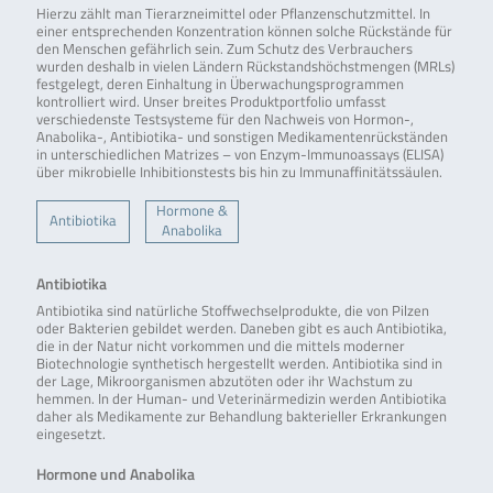
Hierzu zählt man Tierarzneimittel oder Pflanzenschutzmittel. In
einer entsprechenden Konzentration können solche Rückstände für
den Menschen gefährlich sein. Zum Schutz des Verbrauchers
wurden deshalb in vielen Ländern Rückstandshöchstmengen (MRLs)
festgelegt, deren Einhaltung in Überwachungsprogrammen
kontrolliert wird. Unser breites Produktportfolio umfasst
verschiedenste Testsysteme für den Nachweis von Hormon-,
Anabolika-, Antibiotika- und sonstigen Medikamentenrückständen
in unterschiedlichen Matrizes – von Enzym-Immunoassays (ELISA)
über mikrobielle Inhibitionstests bis hin zu Immunaffinitätssäulen.
Hormone &
Antibiotika
Anabolika
Antibiotika
Antibiotika sind natürliche Stoffwechselprodukte, die von Pilzen
oder Bakterien gebildet werden. Daneben gibt es auch Antibiotika,
die in der Natur nicht vorkommen und die mittels moderner
Biotechnologie synthetisch hergestellt werden. Antibiotika sind in
der Lage, Mikroorganismen abzutöten oder ihr Wachstum zu
hemmen. In der Human- und Veterinärmedizin werden Antibiotika
daher als Medikamente zur Behandlung bakterieller Erkrankungen
eingesetzt.
Hormone und Anabolika