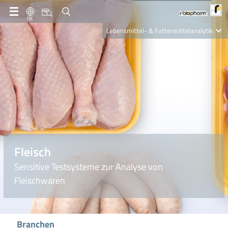
DE
Lebensmittel- & Futtermittelanalytik
Clinical Diagnostics
R-Biopharm AG
Nutrition Care
Fleisch
Sensitive Testsysteme zur Analyse von
Fleischwaren
Branchen