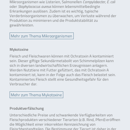
Mikroorganismen wie Listerien, Salmonellen
Campylobacter
,
E. coli
oder
Staphylococcus aureus
können lebensmittelbedingte
Erkrankungen auslösen. Zudem ist es wichtig, typische
Verderbnisorganismen zu überwachen, um Verluste während der
Produktion zu minimieren und die Produktstabilität zu
gewährleisten.
Mehr zum Thema Mikroorganismen
Mykotoxine
Fleisch und Fleischwaren können mit Ochratoxin A kontaminiert
sein. Dieser giftige Sekundärmetabolit von Schimmelpilzen kann
sich in diversen landwirtschaftlichen Erzeugnissen anlagern.
Werden Nutztiere mit Futter gefüttert, das mit Ochratoxin A
kontaminiert ist, kann in der Folge auch das Fleisch belastet sein.
Kontaminiertes Fleisch stellt eine Gesundheitsgefahr für den
Verbraucher dar.
Mehr zum Thema Mykotoxine
Produktverfälschung
Unterschiedliche Preise und schwankende Verfügbarkeiten von
Fleischprodukten verschiedener Tierarten (z.B. Rind, Pferd) eröffnen
die Möglichkeit einer inkorrekten Kennzeichnung von
Fleischbestandteilen. Die Bestimmung der Tierart ist daher in der