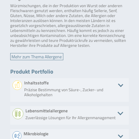
Würzmischungen, die in der Produktion von Wurst oder anderen
Fleischwaren genutzt werden, enthalten häufig Sellerie, Senf,
Gluten, Nüsse, Milch oder andere Zutaten, die Allergien oder
Intoleranzen auslösen können. In den meisten Ländern ist es
gesetzlich vorgeschrieben, allergieauslösende Zutaten in
Lebensmitteln zu kennzeichnen. Häufig kommt es jedoch zu einer
unbeabsichtigen Kontamination. Um eine korrekte Kennzeichnung
zu gewährleisten und teure Produktrückrufe zu vermeiden, sollten
Hersteller ihre Produkte auf Allergene testen.
Mehr zum Thema Allergene
Produkt Portfolio
Inhaltsstoffe
Präzise Bestimmung von Säure-, Zucker- und
Alkoholgehalten
Produkt
Beschreibung
Anzahl an Tests/Menge
Art. Nr.
Lebensmittelallergene
Zuverlässige Lösungen für Ihr Allergenmanagement
RIDA®CUBE
Der RIDA®CUBE
Gewicht: 2,4 kg
ZRCS0
SCAN
SCAN ist ein
Abmessung: 16 x 13 x
photometrisches
14,5 cm
Produkt
Beschreibung
Anzahl an Tests/Menge
Art
Mikrobiologie
System, das alle
Android-app