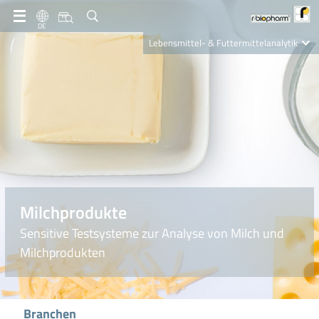
DE
Lebensmittel- & Futtermittelanalytik
Clinical Diagnostics
R-Biopharm AG
Nutrition Care
Milchprodukte
Sensitive Testsysteme zur Analyse von Milch und
Milchprodukten
Branchen