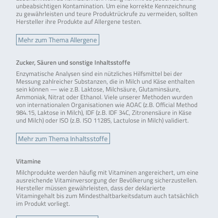
unbeabsichtigen Kontamination. Um eine korrekte Kennzeichnung
zu gewährleisten und teure Produktrückrufe zu vermeiden, sollten
Hersteller ihre Produkte auf Allergene testen.
Mehr zum Thema Allergene
Zucker, Säuren und sonstige Inhaltsstoffe
Enzymatische Analysen sind ein nützliches Hilfsmittel bei der
Messung zahlreicher Substanzen, die in Milch und Käse enthalten
sein können — wie z.B. Laktose, Milchsäure, Glutaminsäure,
Ammoniak, Nitrat oder Ethanol. Viele unserer Methoden wurden
von internationalen Organisationen wie AOAC (z.B. Official Method
984.15, Laktose in Milch), IDF (z.B. IDF 34C, Zitronensäure in Käse
und Milch) oder ISO (z.B. ISO 11285, Lactulose in Milch) validiert.
Mehr zum Thema Inhaltsstoffe
Vitamine
Milchprodukte werden häufig mit Vitaminen angereichert, um eine
ausreichende Vitaminversorgung der Bevölkerung sicherzustellen.
Hersteller müssen gewährleisten, dass der deklarierte
Vitamingehalt bis zum Mindesthaltbarkeitsdatum auch tatsächlich
im Produkt vorliegt.