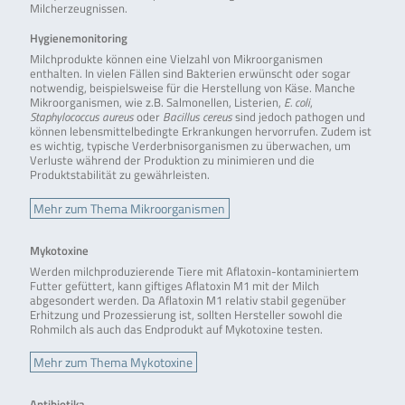
Milcherzeugnissen.
Hygienemonitoring
Milchprodukte können eine Vielzahl von Mikroorganismen
enthalten. In vielen Fällen sind Bakterien erwünscht oder sogar
notwendig, beispielsweise für die Herstellung von Käse. Manche
Mikroorganismen, wie z.B. Salmonellen, Listerien,
E. coli
,
Staphylococcus aureus
oder
Bacillus cereus
sind jedoch pathogen und
können lebensmittelbedingte Erkrankungen hervorrufen. Zudem ist
es wichtig, typische Verderbnisorganismen zu überwachen, um
Verluste während der Produktion zu minimieren und die
Produktstabilität zu gewährleisten.
Mehr zum Thema Mikroorganismen
Mykotoxine
Werden milchproduzierende Tiere mit Aflatoxin-kontaminiertem
Futter gefüttert, kann giftiges Aflatoxin M1 mit der Milch
abgesondert werden. Da Aflatoxin M1 relativ stabil gegenüber
Erhitzung und Prozessierung ist, sollten Hersteller sowohl die
Rohmilch als auch das Endprodukt auf Mykotoxine testen.
Mehr zum Thema Mykotoxine
Antibiotika