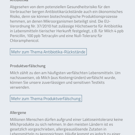
Abgesehen von dem potenziellen Gesundheitsrisiko für den
Verbraucher bergen Antibiotikarückstände auch ein ökonomisches
Risiko, denn sie können biotechnologische Produktionsprozesse
hemmen, an denen Mikroorganismen beteiligt sind. Die EU-
Verordnung Nr. 37/2010 hat zulässige Höchstwerte für Antibiotika
in Lebensmitteln tierischer Herkunft festgelegt, z.B. für Milch 4 ppb
Penicillin, 100 ppb Tetracylin und eine Null-Toleranz für
Chloramphenicol.
Mehr zum Thema Antibiotika-Rückstände
Produktverfälschung
Milch zählt zu den am häufigsten verfälschten Lebensmitteln. Um
nachzuweisen, ob Milch (aus Kostengründen) verfälscht wurde,
können Sie unsere zuverlässigen und sensitiven Testkits
verwenden.
Mehr zum Thema Produktverfälschung
Allergene
Millionen Menschen dürfen aufgrund einer Laktoseintoleranz keine
Milchprodukte zu sich nehmen. In den meisten Ländern ist es
gesetzlich vorgeschrieben, allergieauslösende Zutaten in
Lebensmitteln zu kennzeichnen. Häufig kommt es jedoch zu einer