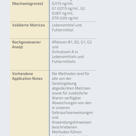
(Nachweisgrenze)
0,015 ng/ml,
G1 0,015 ng/ml , G2
0,007 ng/ml,
OTA 0,05 ng/ml
Validierte Matrices
Lebensmittel und
Futtermittel.
Nachgewiesener
Aflatoxin B1, B2, G1, G2
Analyt
und
Ochratoxin A in
Lebensmitteln und
Futtermitteln.
Vorhandene
Die Methoden sind für
Application Notes
alle von der
Gesetzgebung
abgedeckten Matrizen
sowie für zusätzliche
Waren verfügbar.
Abweichungen von den
in unseren
Gebrauchsanweisungen
und
Anwendungshinweisen
beschriebenen
Methoden führen