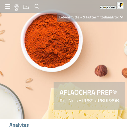
DE
Lebensmittel- & Futtermittelanalytik
Clinical Diagnostics
R-Biopharm AG
Nutrition Care
AFLAOCHRA PREP®
Art. Nr. RBRP89 / RBRP89B
Analytes