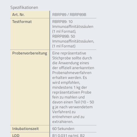
Spezifikationen
Art. Nr.
RBRP89 / RBRP89B
Testformat
RBRP89: 10
Immunoaffinitätssäulen
(1 ml Format),
RBRP89B: 50
Immunoaffinitätssäulen,
(1 ml Format)
Probenvorbereitung
Eine repräsentative
Stichprobe sollte durch
die Anwendung eines
der offiziell anerkannten
Probenahmeverfahren
erhalten werden. Es
wird empfohlen,
mindestens 1 kg der
repräsentativen Probe
fein zu mahlen und
davon einen Teil (10 - 50
g je nach verwendetem
Verfahren) zu
entnehmen und zu
extrahieren.
Inkubationszeit
60 Sekunden
LOD
B1 0,031 ng/ml, B2