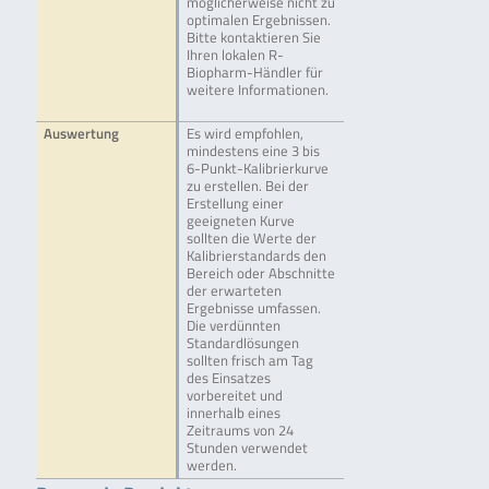
möglicherweise nicht zu
optimalen Ergebnissen.
Bitte kontaktieren Sie
Ihren lokalen R-
Biopharm-Händler für
weitere Informationen.
Auswertung
Es wird empfohlen,
mindestens eine 3 bis
6-Punkt-Kalibrierkurve
zu erstellen. Bei der
Erstellung einer
geeigneten Kurve
sollten die Werte der
Kalibrierstandards den
Bereich oder Abschnitte
der erwarteten
Ergebnisse umfassen.
Die verdünnten
Standardlösungen
sollten frisch am Tag
des Einsatzes
vorbereitet und
innerhalb eines
Zeitraums von 24
Stunden verwendet
werden.