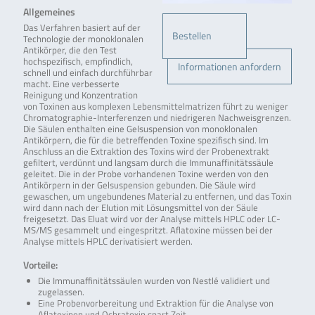
Allgemeines
Das Verfahren basiert auf der
Bestellen
Technologie der monoklonalen
Antikörper, die den Test
hochspezifisch, empfindlich,
Informationen anfordern
schnell und einfach durchführbar
macht. Eine verbesserte
Reinigung und Konzentration
von Toxinen aus komplexen Lebensmittelmatrizen führt zu weniger
Chromatographie-Interferenzen und niedrigeren Nachweisgrenzen.
Die Säulen enthalten eine Gelsuspension von monoklonalen
Antikörpern, die für die betreffenden Toxine spezifisch sind. Im
Anschluss an die Extraktion des Toxins wird der Probenextrakt
gefiltert, verdünnt und langsam durch die Immunaffinitätssäule
geleitet. Die in der Probe vorhandenen Toxine werden von den
Antikörpern in der Gelsuspension gebunden. Die Säule wird
gewaschen, um ungebundenes Material zu entfernen, und das Toxin
wird dann nach der Elution mit Lösungsmittel von der Säule
freigesetzt. Das Eluat wird vor der Analyse mittels HPLC oder LC-
MS/MS gesammelt und eingespritzt. Aflatoxine müssen bei der
Analyse mittels HPLC derivatisiert werden.
Vorteile:
Die Immunaffinitätssäulen wurden von Nestlé validiert und
zugelassen.
Eine Probenvorbereitung und Extraktion für die Analyse von
Aflatoxinen und Ochratoxin spart Zeit.