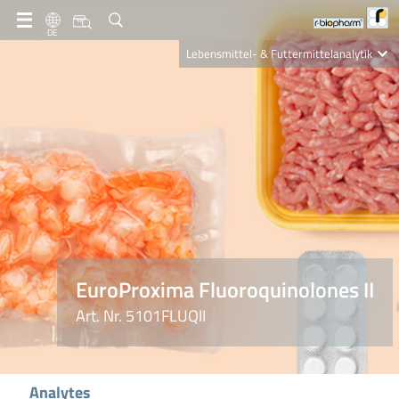
DE
Lebensmittel- & Futtermittelanalytik
Clinical Diagnostics
R-Biopharm AG
Nutrition Care
EuroProxima Fluoroquinolones II
Art. Nr. 5101FLUQII
Analytes