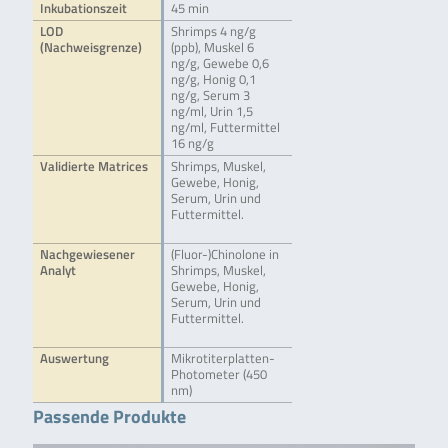
Inkubationszeit
45 min
LOD
Shrimps 4 ng/g
(Nachweisgrenze)
(ppb), Muskel 6
ng/g, Gewebe 0,6
ng/g, Honig 0,1
ng/g, Serum 3
ng/ml, Urin 1,5
ng/ml, Futtermittel
16 ng/g
Validierte Matrices
Shrimps, Muskel,
Gewebe, Honig,
Serum, Urin und
Futtermittel.
Nachgewiesener
(Fluor-)Chinolone in
Analyt
Shrimps, Muskel,
Gewebe, Honig,
Serum, Urin und
Futtermittel.
Auswertung
Mikrotiterplatten-
Photometer (450
nm)
Passende Produkte