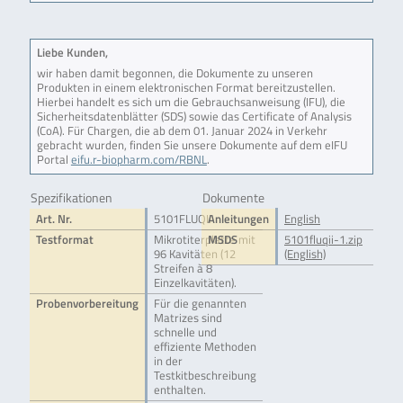
Liebe Kunden,
wir haben damit begonnen, die Dokumente zu unseren
Produkten in einem elektronischen Format bereitzustellen.
Hierbei handelt es sich um die Gebrauchsanweisung (IFU), die
Sicherheitsdatenblätter (SDS) sowie das Certificate of Analysis
(CoA). Für Chargen, die ab dem 01. Januar 2024 in Verkehr
gebracht wurden, finden Sie unsere Dokumente auf dem eIFU
Portal
eifu.r-biopharm.com/RBNL
.
Spezifikationen
Dokumente
Art. Nr.
5101FLUQII
Anleitungen
English
Testformat
Mikrotiterplatte mit
MSDS
5101fluqii-1.zip
96 Kavitäten (12
(English)
Streifen à 8
Einzelkavitäten).
Probenvorbereitung
Für die genannten
Matrizes sind
schnelle und
effiziente Methoden
in der
Testkitbeschreibung
enthalten.