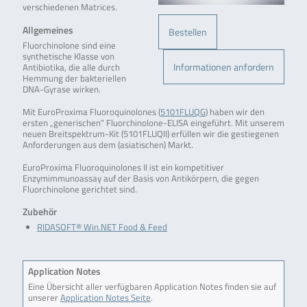
verschiedenen Matrices.
Allgemeines
Bestellen
Fluorchinolone sind eine
synthetische Klasse von
Informationen anfordern
Antibiotika, die alle durch
Hemmung der bakteriellen
DNA-Gyrase wirken.
Mit EuroProxima Fluoroquinolones (
5101FLUQG
) haben wir den
ersten „generischen“ Fluorchinolone-ELISA eingeführt. Mit unserem
neuen Breitspektrum-Kit (5101FLUQII) erfüllen wir die gestiegenen
Anforderungen aus dem (asiatischen) Markt.
EuroProxima Fluoroquinolones II ist ein kompetitiver
Enzymimmunoassay auf der Basis von Antikörpern, die gegen
Fluorchinolone gerichtet sind.
Zubehör
RIDASOFT® Win.NET Food & Feed
Application Notes
Eine Übersicht aller verfügbaren Application Notes finden sie auf
unserer
Application Notes Seite
.