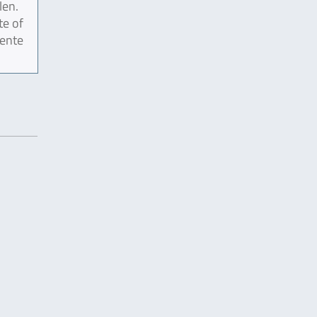
len.
te of
mente