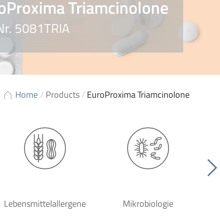
oProxima Triamcinolone
 Nr. 5081TRIA
Home
/
Products
/
EuroProxima Triamcinolone
Lebensmittelallergene
Mikrobiologie