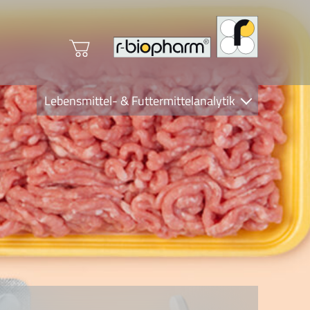
Lebensmittel- & Futtermittelanalytik
Clinical Diagnostics
R-Biopharm AG
Nutrition Care