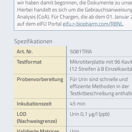
wir haben damit begonnen, die Dokumente zu unser
Hierbei handelt es sich um die Gebrauchsanweisung (
Analysis (CoA). Für Chargen, die ab dem 01. Janua
auf dem eIFU Portal
eifu.r-biopharm.com/RBNL
.
Spezifikationen
Art. Nr.
5081TRIA
Testformat
Mikrotiterplatte mit 96 Kavi
(12 Streifen à 8 Einzelkavit
Probenvorbereitung
Für Urin sind schnelle und
effiziente Methoden in der
Testkitbeschreibung enthalt
Inkubationszeit
45 min
LOD
Urin 0,1 µg/l (ppb)
(Nachweisgrenze)
Validierte Matrices
Urin