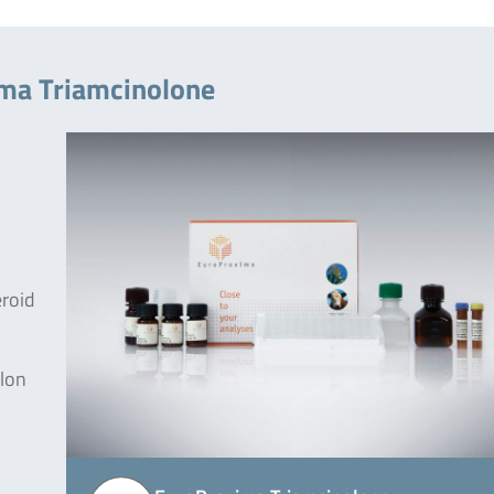
ima Triamcinolone
eroid
olon