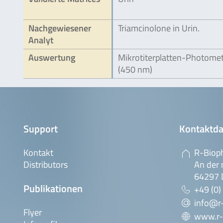
Nachgewiesener
Triamcinolone in Urin.
Analyt
Auswertung
Mikrotiterplatten-Photome
(450 nm)
Support
Kontaktda
Kontakt
R-Biop
Distributors
An der 
64297 
Publikationen
+49 (0)
info@r
Flyer
www.r-