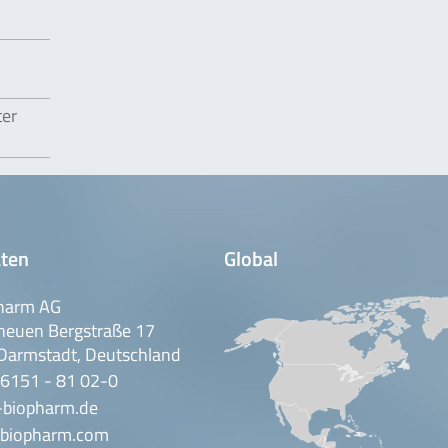
ter
ten
Global
harm AG
neuen Bergstraße 17
Darmstadt, Deutschland
 6151 - 81 02-0
-biopharm.de
biopharm.com