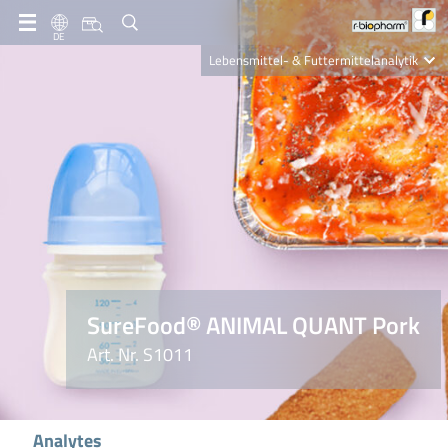
DE
Lebensmittel- & Futtermittelanalytik
Clinical Diagnostics
R-Biopharm AG
Nutrition Care
SureFood® ANIMAL QUANT Pork
Art. Nr. S1011
Analytes