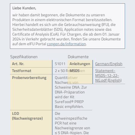
Liebe Kunden,
wir haben damit begonnen, die Dokumente zu unseren
Produkten in einem elektronischen Format bereitzustellen.
Hierbei handelt es sich um die Gebrauchsanweisung (IFU), die
Sicherheitsdatenblätter (SDS), Application notes sowie das
Certificate of Analysis (CoA). Für Chargen, die ab dem 01. Januar
2024 in Verkehr gebracht wurden, finden Sie unsere Dokumente
auf dem eIFU Portal
congen.de/information
.
Spezifikationen
Dokumente
Art. Nr.
S1011
Anleitungen
German/English
Testformat
2 x 50 Reaktionen
MSDS
Statement-
MSDS-12-22-
Probenvorbereitung
Quantitativer
NG.pdf (English)
Nachweis von
Schweine DNA. Zur
DNA-Präparation
wird der Kit
SureFood­® PREP
Basic empfohlen.
LOD
Die
(Nachweisgrenze)
schweinspezifische
PCR hat eine
Nachweisgrenze von
≤ 5 DNA-Kopien. Die