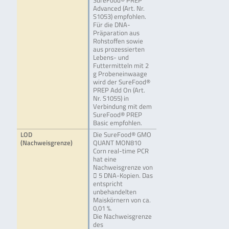
SureFood® PREP
Advanced (Art. Nr.
S1053) empfohlen.
Für die DNA-
Präparation aus
Rohstoffen sowie
aus prozessierten
Lebens- und
Futtermitteln mit 2
g Probeneinwaage
wird der SureFood®
PREP Add On (Art.
Nr. S1055) in
Verbindung mit dem
SureFood® PREP
Basic empfohlen.
LOD
Die SureFood® GMO
(Nachweisgrenze)
QUANT MON810
Corn real-time PCR
hat eine
Nachweisgrenze von
 5 DNA-Kopien. Das
entspricht
unbehandelten
Maiskörnern von ca.
0,01 %.
Die Nachweisgrenze
des