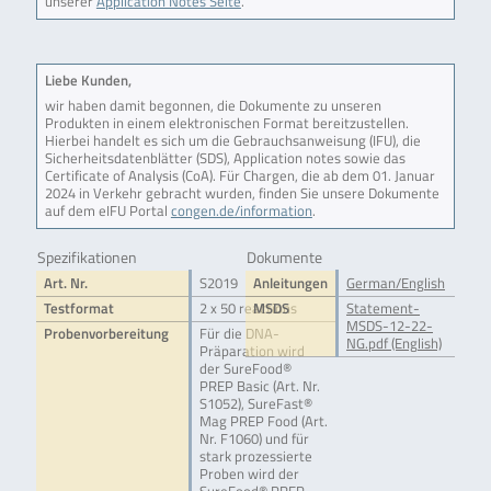
unserer
Application Notes Seite
.
Liebe Kunden,
wir haben damit begonnen, die Dokumente zu unseren
Produkten in einem elektronischen Format bereitzustellen.
Hierbei handelt es sich um die Gebrauchsanweisung (IFU), die
Sicherheitsdatenblätter (SDS), Application notes sowie das
Certificate of Analysis (CoA). Für Chargen, die ab dem 01. Januar
2024 in Verkehr gebracht wurden, finden Sie unsere Dokumente
auf dem eIFU Portal
congen.de/information
.
Spezifikationen
Dokumente
Art. Nr.
S2019
Anleitungen
German/English
Testformat
2 x 50 reactions
MSDS
Statement-
MSDS-12-22-
Probenvorbereitung
Für die DNA-
NG.pdf (English)
Präparation wird
der SureFood®
PREP Basic (Art. Nr.
S1052), SureFast®
Mag PREP Food (Art.
Nr. F1060) und für
stark prozessierte
Proben wird der