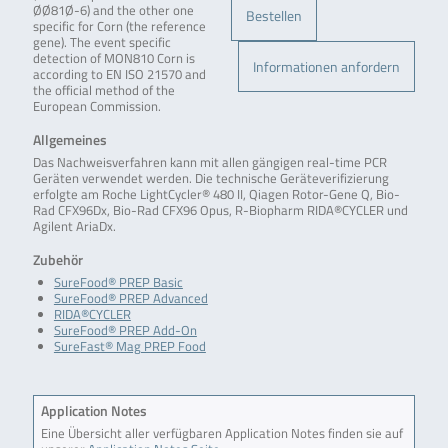
ØØ81Ø-6) and the other one
Bestellen
specific for Corn (the reference
gene). The event specific
detection of MON810 Corn is
Informationen anfordern
according to EN ISO 21570 and
the official method of the
European Commission.
Allgemeines
Das Nachweisverfahren kann mit allen gängigen real-time PCR
Geräten verwendet werden. Die technische Geräteverifizierung
erfolgte am Roche LightCycler® 480 II, Qiagen Rotor-Gene Q, Bio-
Rad CFX96Dx, Bio-Rad CFX96 Opus, R-Biopharm RIDA®CYCLER und
Agilent AriaDx.
Zubehör
SureFood® PREP Basic
SureFood® PREP Advanced
RIDA®CYCLER
SureFood® PREP Add-On
SureFast® Mag PREP Food
Application Notes
Eine Übersicht aller verfügbaren Application Notes finden sie auf