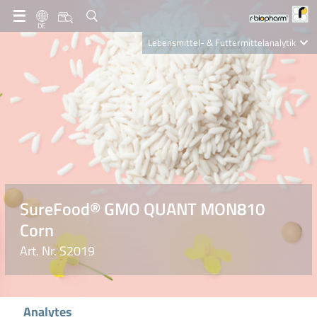
DE
Lebensmittel- & Futtermittelanalytik
Clinical Diagnostics
R-Biopharm AG
Nutrition Care
SureFood® GMO QUANT MON810
Corn
Art. Nr. S2019
Analytes