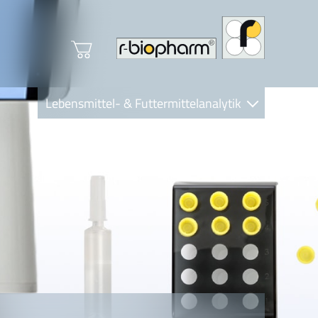
Lebensmittel- & Futtermittelanalytik
Clinical Diagnostics
R-Biopharm AG
Nutrition Care