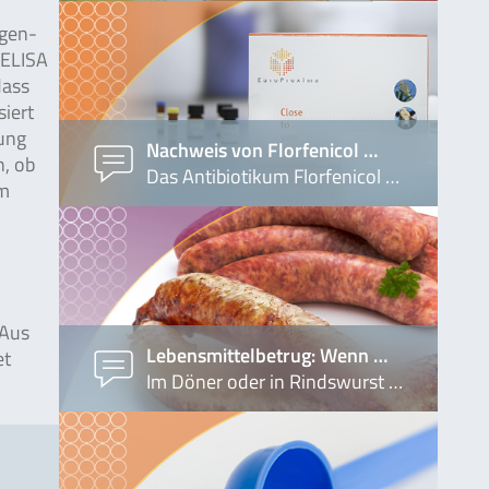
igen-
 ELISA
dass
siert
kung
Nachweis von Florfenicol …
n, ob
Das Antibiotikum Florfenicol …
ym
 Aus
Lebensmittelbetrug: Wenn …
et
Im Döner oder in Rindswurst …