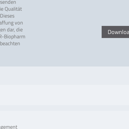
ssenden
e Qualität
 Dieses
haffung von
n dar, die
Downlo
 R-Biopharm
 beachten
Anzahl an Tests/Menge
Art.
nagement