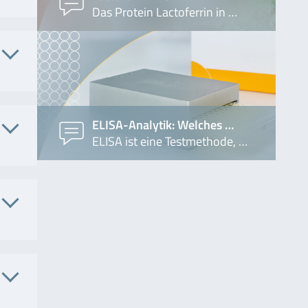
AE7071
Das Protein Lactoferrin in …
 Nr.
AE6401
. Nr.
ELISA-Analytik: Welches …
ELISA ist eine Testmethode, …
7041
4105
Nr.
03
AE3001
 Nr.
7051
4101