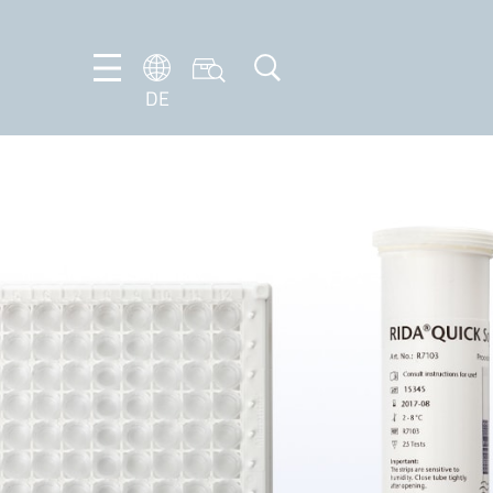
DE
DE
EN
FR
IT
NL
PT-
BR
ES