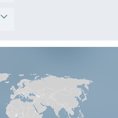
1OTA
71MILK
6601
. Nr.
3203
7001
1AFBS
06**
AP
AE8201
2103
7021