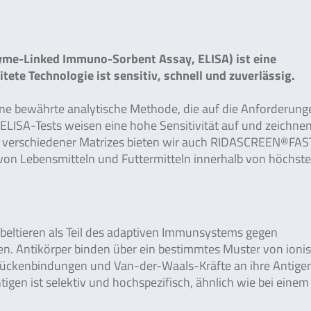
me-Linked Immuno-Sorbent Assay, ELISA) ist eine
tete Technologie ist sensitiv, schnell und zuverlässig.
ine bewährte analytische Methode, die auf die Anforderung
ISA-Tests weisen eine hohe Sensitivität auf und zeichnen
ing verschiedener Matrizes bieten wir auch RIDASCREEN®FAS
 von Lebensmitteln und Futtermitteln innerhalb von höchst
rbeltieren als Teil des adaptiven Immunsystems gegen
en. Antikörper binden über ein bestimmtes Muster von ioni
ckenbindungen und Van-der-Waals-Kräfte an ihre Antigen
en ist selektiv und hochspezifisch, ähnlich wie bei einem