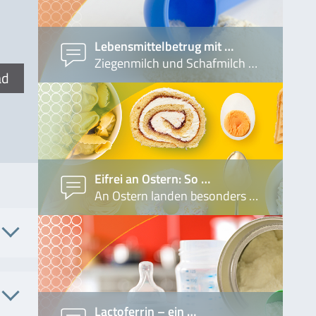
Lebensmittelbetrug mit …
Ziegenmilch und Schafmilch …
ad
Eifrei an Ostern: So …
An Ostern landen besonders …
 Nr.
Lactoferrin – ein …