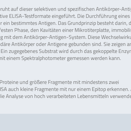
ht auf dieser selektiven und spezifischen Antikörper-Ant
ative ELISA-Testformate eingeführt. Die Durchführung eines
r ein bestimmtes Antigen. Das Grundprinzip besteht darin, 
sten Phase, den Kavitäten einer Mikrotiterplatte, immobili
kung mit dem Antikörper-Antigen-System. Diese Wechselwir
däre Antikörper oder Antigene gebunden sind. Sie zeigen a
 Ein zugegebenes Substrat wird durch das gekoppelte Enz
 mit einem Spektralphotometer gemessen werden kann.
 Proteine und größere Fragmente mit mindestens zwei
LISA auch kleine Fragmente mit nur einem Epitop erkennen.
die Analyse von hoch verarbeiteten Lebensmitteln verwend