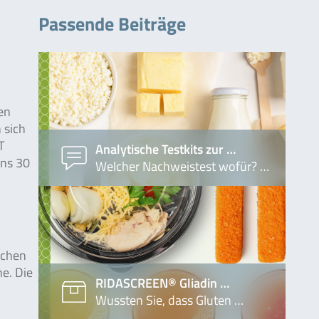
Passende Beiträge
en
 sich
T
Analytische Testkits zur …
ens 30
Welcher Nachweistest wofür? …
schen
e. Die
RIDASCREEN® Gliadin …
Wussten Sie, dass Gluten …