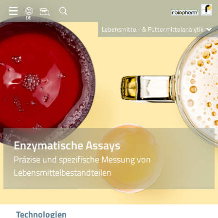
DE
Lebensmittel- & Futtermittelanalytik
Clinical Diagnostics
R-Biopharm AG
Nutrition Care
Enzymatische Assays
Präzise und spezifische Messung von
Lebensmittelbestandteilen
Technologien