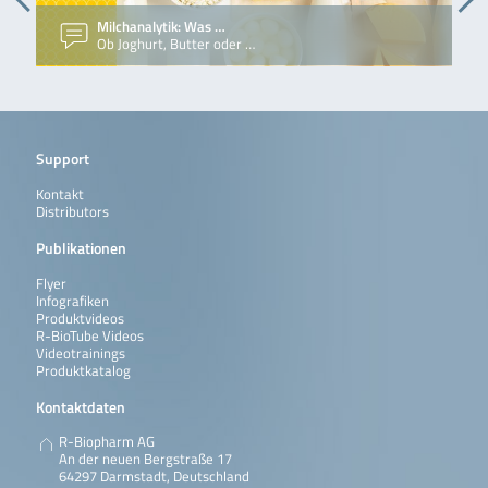
Succinic acid
Test zur
Milchanalytik: Was …
Bestimmung von
Ob Joghurt, Butter oder …
Bernsteinsäure in
Lebensmitteln und
anderen
Probenmaterialien.
Weiterlesen
Support
Enzytec™ Sodium
Enzytec™ Sodium
Test-Kit für 400
Kontakt
ist ein
Bestimmungen auf
Distributors
enzymatischer
automatischem
Assay zur
Analysegerät
Publikationen
Bestimmung von
Natrium in
Reagenzien:
Flyer
Lebensmitteln und
# 1: Puffer (> 0,050
Infografiken
anderen
mol/l): 4 Flaschen mit
Produktvideos
Probenmaterialien.
ca. 20 ml
R-BioTube Videos
# 2: R2 – GAL (GAL < 50
Videotrainings
KU/l): 4 Flaschen mit
Weiterlesen
Produktkatalog
ca. 20 ml
# 3: R3 – DIL
Kontaktdaten
(Verdünner < 0,2 mol/l):
4 Flaschen mit
R-Biopharm AG
ca. 8,5 ml
An der neuen Bergstraße 17
# 4: R4 – ONPG (ONPG
64297 Darmstadt, Deutschland
< 50 mmol/l): 2