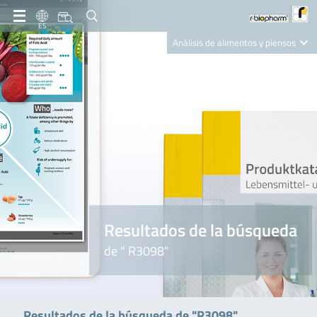
ES
Análisis de alimentos y piensos
Clinical Diagnostics
R-Biopharm AG
Nutrition Care
Resultados de la búsqueda
de " R3098"
Resultados de la búsqueda de "R3098"