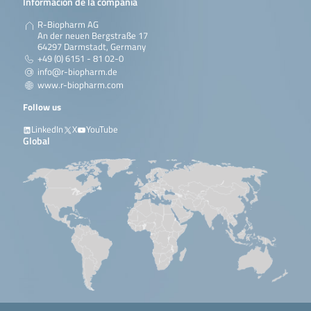
Información de la compañía
R-Biopharm AG
An der neuen Bergstraße 17
64297 Darmstadt, Germany
+49 (0) 6151 - 81 02-0
info@r-biopharm.de
www.r-biopharm.com
Follow us
LinkedIn
X
YouTube
Global