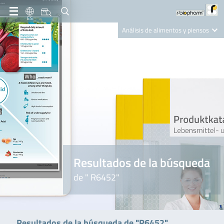
ES
Análisis de alimentos y piensos
Clinical Diagnostics
R-Biopharm AG
Nutrition Care
Resultados de la búsqueda
de " R6452"
Resultados de la búsqueda de "R6452"