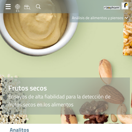
ES
Análisis de alimentos y piensos
Clinical Diagnostics
R-Biopharm AG
Nutrition Care
Frutos secos
Ensayos de alta fiabilidad para la detección de
frutos secos en los alimentos
Analitos