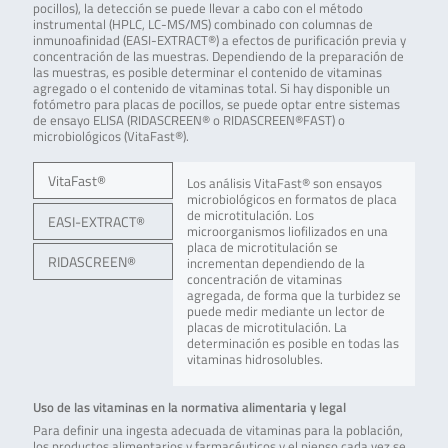
pocillos), la detección se puede llevar a cabo con el método
instrumental (HPLC, LC-MS/MS) combinado con columnas de
inmunoafinidad (EASI-EXTRACT®) a efectos de purificación previa y
concentración de las muestras. Dependiendo de la preparación de
las muestras, es posible determinar el contenido de vitaminas
agregado o el contenido de vitaminas total. Si hay disponible un
fotómetro para placas de pocillos, se puede optar entre sistemas
de ensayo ELISA (RIDASCREEN® o RIDASCREEN®FAST) o
microbiológicos (VitaFast®).
VitaFast®
Los análisis VitaFast® son ensayos
microbiológicos en formatos de placa
de microtitulación. Los
EASI-EXTRACT®
microorganismos liofilizados en una
placa de microtitulación se
RIDASCREEN®
incrementan dependiendo de la
concentración de vitaminas
agregada, de forma que la turbidez se
puede medir mediante un lector de
placas de microtitulación. La
determinación es posible en todas las
vitaminas hidrosolubles.
Uso de las vitaminas en la normativa alimentaria y legal
Para definir una ingesta adecuada de vitaminas para la población,
los productos alimentarios y farmacéuticos y el pienso cada vez se