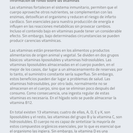
Información de fondo sobre las vitaminas
Las vitaminas fortalecen el sistema inmunitario, permiten que el
cuerpo aproveche otros nutrientes, se complementan con las
enzimas, detoxifican el organismo y reducen el riesgo de infarto
cardíaco. Son esenciales para nuestra producción de energía e
influyen en las reacciones metabólicas sin provocar cambios.
Incluso el contenido bajo en vitaminas puede tener un considerable
efecto. Sin embargo, bajo determinadas circunstancias se pueden
producir carencias vitamínicas.
Las vitaminas están presentes en los alimentos y productos
alimentarios de origen animal y vegetal. Se dividen en dos grupos
básicos: vitaminas liposolubles y vitaminas hidrosolubles. Las
vitaminas liposolubles almacenadas en el cuerpo pueden, en el
mejor de los casos, dar lugar a un almacenamiento de reservas; por
lo tanto, el suministro constante sería superfluo. Sin embargo,
estos beneficios pueden dar lugar a problemas de salud. Las
vitaminas hidrosolubles, por otro lado, normalmente no se
almacenan en el cuerpo, sino que se eliminan poco después del
consumo. Como consecuencia, una ingesta regular de estas
vitaminas es necesaria. En el hígado solo se puede almacenar la
vitamina B12.
En total existen 13 vitaminas; cuatro de ellas, A, D, E y K, son
liposolubles y el resto, las vitaminas del grupo B y la vitamina C, son
hidrosolubles. El cuerpo no es capaz de sintetizar la mayoría de
estos compuestos orgánicos esenciales, por lo que es esencial que
el organismo las ingiera. Sin embargo, la vitamina D es una