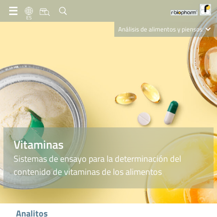
ES
Análisis de alimentos y piensos
Clinical Diagnostics
R-Biopharm AG
Nutrition Care
Vitaminas
Sistemas de ensayo para la determinación del
contenido de vitaminas de los alimentos
Analitos