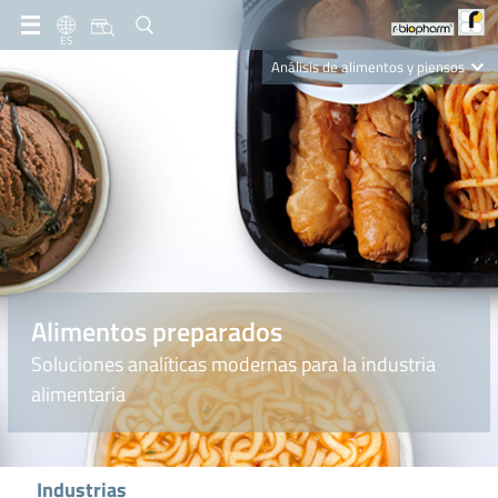
ES
Análisis de alimentos y piensos
Clinical Diagnostics
R-Biopharm AG
Nutrition Care
Alimentos preparados
Soluciones analíticas modernas para la industria
alimentaria
Industrias