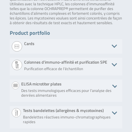
Utilisées avec la technique HPLC, les colonnes d’immunoaffinité
telles que la colonne OCHRAPREP® permettent de purifier des
échantillons d’aliments complexes et fortement colorés, y compris
les épices. Les mycotoxines voulues sont ainsi concentrées de façon
à obtenir des résultats de test exacts et hautement sensibles.
Product portfolio
Cards
Produit
Description
No. of tests/amount
Art. No.
Colonnes d’immuno-affinité et purification SPE
Purification efficace de l’échantillon
OCHRACARD
A qualitative
10 cards containing
RBRP48
screening
20 tests and
card for
controls
Produit
Description
No. of tests/amount
Art. No.
ELISA microtiter plates
detection of
ochratoxin A
Des tests immunologiques efficaces pour l’analyse des
QualiT Pure™
Solid phase
50 columns (syringe
TC-QP2100-
at various
denrées alimentaires
Multi-Ergot
clean-up
format)
50
levels in food
Alkaloid MS
column for the
and feed
purification of
commodities.
Produit
Description
No. of tests/amount
Art. No
Tests bandelettes (allergènes & mycotoxines)
multi-
mycotoxins.
Bandelettes réactives immuno-chromatographiques
En savoir
EuroProxima
EuroProxima
Microtiter plate
5121
rapides
plus
Ochratoxin A
Ochratoxin A is a
with 96 wells (12
En savoir plus
competitive
strips with 8 wells