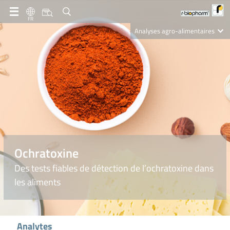
FR
Analyses agro-alimentaires
Diagnostics
R-Biopharm AG
Nutrition Care
Ochratoxine
Des tests fiables de détection de l’ochratoxine dans
les aliments
Analytes