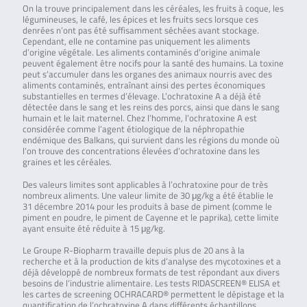
On la trouve principalement dans les céréales, les fruits à coque, les
légumineuses, le café, les épices et les fruits secs lorsque ces
denrées n’ont pas été suffisamment séchées avant stockage.
Cependant, elle ne contamine pas uniquement les aliments
d’origine végétale. Les aliments contaminés d’origine animale
peuvent également être nocifs pour la santé des humains. La toxine
peut s’accumuler dans les organes des animaux nourris avec des
aliments contaminés, entraînant ainsi des pertes économiques
substantielles en termes d’élevage. L’ochratoxine A a déjà été
détectée dans le sang et les reins des porcs, ainsi que dans le sang
humain et le lait maternel. Chez l’homme, l’ochratoxine A est
considérée comme l’agent étiologique de la néphropathie
endémique des Balkans, qui survient dans les régions du monde où
l’on trouve des concentrations élevées d’ochratoxine dans les
graines et les céréales.
Des valeurs limites sont applicables à l’ochratoxine pour de très
nombreux aliments. Une valeur limite de 30 μg/kg a été établie le
31 décembre 2014 pour les produits à base de piment (comme le
piment en poudre, le piment de Cayenne et le paprika), cette limite
ayant ensuite été réduite à 15 μg/kg.
Le Groupe R-Biopharm travaille depuis plus de 20 ans à la
recherche et à la production de kits d’analyse des mycotoxines et a
déjà développé de nombreux formats de test répondant aux divers
besoins de l’industrie alimentaire. Les tests RIDASCREEN® ELISA et
les cartes de screening OCHRACARD® permettent le dépistage et la
quantification de l’ochratoxine A dans différents échantillons.