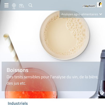
FR
Analyses agro-alimentaires
Diagnostics
R-Biopharm AG
Nutrition Care
Boissons
Des tests sensibles pour l’analyse du vin, de la bière,
des jus etc.
Industriels