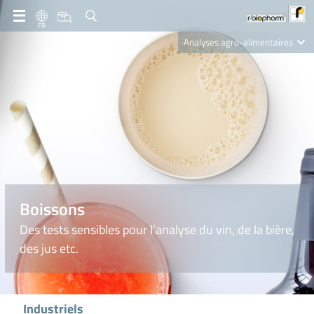
FR
Analyses agro-alimentaires
Diagnostics
R-Biopharm AG
Nutrition Care
Boissons
Des tests sensibles pour l’analyse du vin, de la bière,
des jus etc.
Industriels