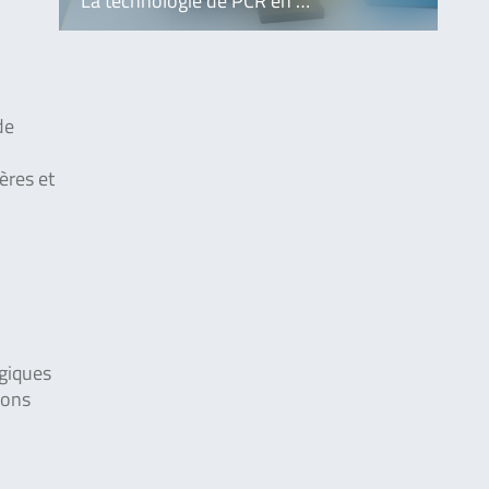
La technologie de PCR en …
de
ères et
ogiques
sons