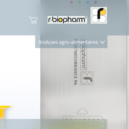
Analyses agro-alimentaires
Diagnostics
R-Biopharm AG
Nutrition Care