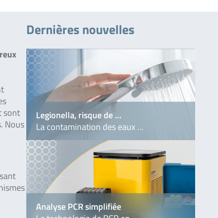
Dernières nouvelles
breux
nt
es
t sont
Legionella, risque de …
s. Nous
La contamination des eaux …
ssant
anismes
Analyse PCR simplifiée