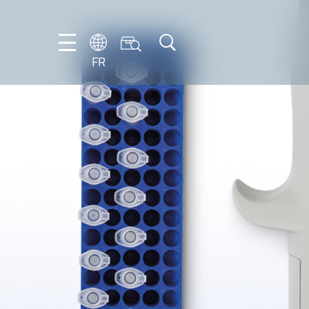
FR
DE
EN
ES
FR
IT
NL
PT-
BR