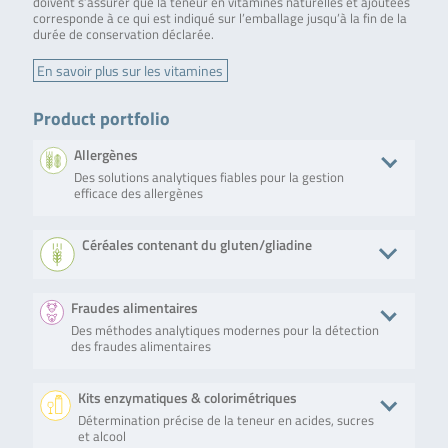
doivent s’assurer que la teneur en vitamines naturelles et ajoutées
corresponde à ce qui est indiqué sur l’emballage jusqu’à la fin de la
durée de conservation déclarée.
En savoir plus sur les vitamines
Product portfolio
Allergènes
Des solutions analytiques fiables pour la gestion
efficace des allergènes
Produit
Description
No. of tests/amount
Art. No.
Céréales contenant du gluten/gliadine
SureFood®
The real-time PCR
100 reactions
S7004
ALLERGEN
test detects DNA
Produit
Description
No. of tests/amount
Art. No
Oat
Fraudes alimentaires
of oat (Avena
sativa)
Des méthodes analytiques modernes pour la détection
RIDASCREEN®FAST
Fast and sensitive
Microtiter plate
R705
qualitatively. Each
des fraudes alimentaires
Gliadin sensitive
ELISA test method
with 96 wells (12
reaction contains
for gluten
strips with 8
an internal
detection Ensures
removable wells
amplification
Produit
Description
No. of tests/amount
Art. N
Kits enzymatiques & colorimétriques
a safe, fast and
each)
control (IAC).
sensitive
Détermination précise de la teneur en acides, sucres
EASI-BIND®
The product is a heparin
5 columns (i.e. up to
RBR
quantitative
En savoir plus
et alcool
LACTOFERRIN
affinity column that binds
50 tests) (3 ml
/