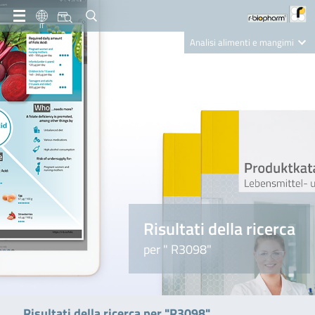
IT
Analisi alimenti e mangimi
Diagnostica Clinica
R-Biopharm AG
Nutrition Care
Risultati della ricerca
per " R3098"
Risultati della ricerca per "R3098"