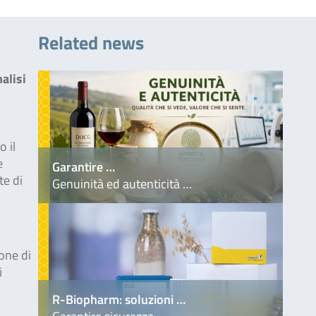
Related news
alisi
o il
e
Garantire …
te di
Genuinità ed autenticità …
ione di
i
R-Biopharm: soluzioni …