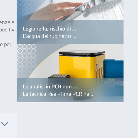
genze e
Legionella, rischio di …
positivi
L’acqua del rubinetto …
ne per
Le analisi in PCR non …
La tecnica Real-Time PCR ha …