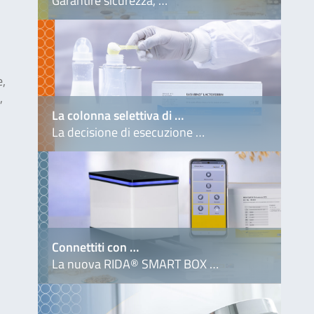
Garantire sicurezza, …
e,
,
La colonna selettiva di …
La decisione di esecuzione …
Connettiti con …
La nuova RIDA® SMART BOX …