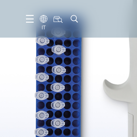
IT
FR
EN
IT
NL
PT-
BR
ES
DE