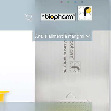
Analisi alimenti e mangimi
Diagnostica Clinica
R-Biopharm AG
Nutrition Care