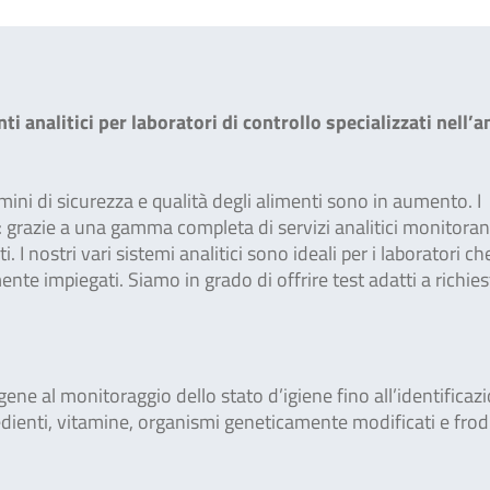
nalitici per laboratori di controllo specializzati nell’an
ermini di sicurezza e qualità degli alimenti sono in aumento. I
e: grazie a una gamma completa di servizi analitici monitoran
 I nostri vari sistemi analitici sono ideali per i laboratori ch
te impiegati. Siamo in grado di offrire test adatti a richies
gene al monitoraggio dello stato d’igiene fino all’identificaz
edienti, vitamine, organismi geneticamente modificati e frod