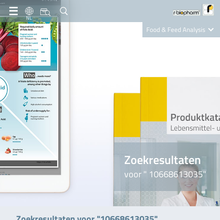
NL
Food & Feed Analysis
Clinical Diagnostics
R-Biopharm AG
Nutrition Care
Zoekresultaten
voor " 10668613035"
Zoekresultaten voor "10668613035"