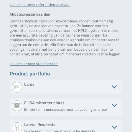
Lees meer over referentiemateriaal
Mycotoxinestandaarden
Standaardoplossingen voor mycotoxines worden routinematig
gebruikt bij de analyse van mycotoxines. Ze kunnen worden
gebruikt om een kalibratiecurve voor het HPLC-systeem te maken,
om een accurate bepaling van de toxine te waarborgen. De
standaardoplossing kan ook worden gebruikt om monsters vast te
leggen om de extractie-efficiëntie van de toxine uit bepaalde
voedingsmiddelen met behulp van een bepaald oplosmiddel te
controleren, of als alternatief om monsterextracten vast te leggen.
Lees meer over standaarden
Product portfolio
Cards
Product
Beschrijving
No. of tests/amount
Art. No.
ELISA microtiter plates
Efficiënte immunoassays voor de voedingsanalyse
AFLACARD
A qualitative
10 cards containing
RBRP38
TOTAL
screening
20 tests and
card for the
controls
Product
Beschrijving
No. of tests/amount
Art. No
Lateral flow tests
detection of
different
Snelle immunochromatografische dipsticks