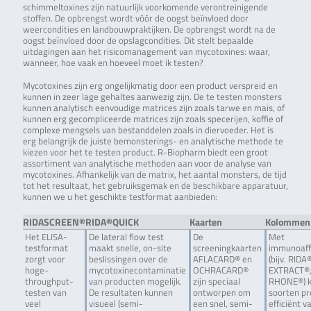
schimmeltoxines zijn natuurlijk voorkomende verontreinigende
stoffen. De opbrengst wordt vóór de oogst beïnvloed door
weercondities en landbouwpraktijken. De opbrengst wordt na de
oogst beïnvloed door de opslagcondities. Dit stelt bepaalde
uitdagingen aan het risicomanagement van mycotoxines: waar,
wanneer, hoe vaak en hoeveel moet ik testen?
Mycotoxines zijn erg ongelijkmatig door een product verspreid en
kunnen in zeer lage gehaltes aanwezig zijn. De te testen monsters
kunnen analytisch eenvoudige matrices zijn zoals tarwe en mais, of
kunnen erg gecompliceerde matrices zijn zoals specerijen, koffie of
complexe mengsels van bestanddelen zoals in diervoeder. Het is
erg belangrijk de juiste bemonsterings- en analytische methode te
kiezen voor het te testen product. R-Biopharm biedt een groot
assortiment van analytische methoden aan voor de analyse van
mycotoxines. Afhankelijk van de matrix, het aantal monsters, de tijd
tot het resultaat, het gebruiksgemak en de beschikbare apparatuur,
kunnen we u het geschikte testformat aanbieden:
RIDASCREEN®
RIDA®QUICK
Kaarten
Kolommen
Het ELISA-
De lateral flow test
De
Met
testformat
maakt snelle, on-site
screeningkaarten
immunoaff
zorgt voor
beslissingen over de
AFLACARD® en
(bijv. RIDA
hoge-
mycotoxinecontaminatie
OCHRACARD®
EXTRACT®,
throughput-
van producten mogelijk.
zijn speciaal
RHONE®) k
testen van
De resultaten kunnen
ontworpen om
soorten p
veel
visueel (semi-
een snel, semi-
efficiënt 