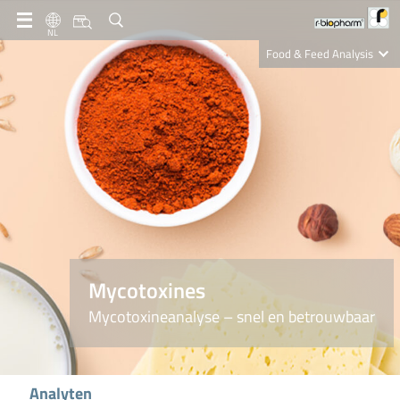
NL
Food & Feed Analysis
Clinical Diagnostics
R-Biopharm AG
Nutrition Care
Mycotoxines
Mycotoxineanalyse – snel en betrouwbaar
Analyten