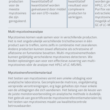
producten
kwantitatief) of
kwantitatief
worden ger
voor de
kwantitatief worden
resultaat voor
HPLC, LC-
meeste
geëvalueerd door middel
complexere
PuriTox va
mycotoxines
van een LFD-reader.
producten te
extractie
die zijn
verkrijgen.
mycotoxin
gereguleerd.
mogelijk v
GC of LC-
Multi-mycotoxineanalyse
Mycotoxines komen vaak samen voor in verschillende producten.
Het is niet ongebruikelijk verschillende trichothecenen in één
product aan te treffen, soms zelfs in combinatie met zearalenon.
Andere producten kunnen zowel aflatoxine als ochratoxine of
aflatoxine en fumonisine bevatten. Multi-mycotoxinemethoden
kunnen gelijktijdig verscheidene mycotoxines detecteren. We
bieden oplossingen aan voor een effectieve zuivering van multi-
mycotoxines vóór de analyse met HPLC of LC-MS/MS.
Mycotoxinereferentiemateriaal
Het testen van mycotoxines vormt een unieke uitdaging voor
analytische laboratoria. Gecompliceerde matrices, ongelijkmatig
verspreide verontreinigingen, erg lage gehaltes zijn maar enkele
van de uitdagingen die zich aandienen. Het belang van de keuze van
de juiste monstervoorbereiding en analytische methode is duidelijk.
Het gebruik van gecertificeerde mycotoxinereferentiematerialen bij
het testen van mycotoxines maakt uw kwaliteitscontrole
betrouwbaarder.