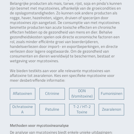
Belangrijke producten als mais, tarwe, rijst, soja en pinda’s kunnen
zijn besmet met mycotoxines, afhankelijk van de groeicondities en
de opslagomstandigheden. Zo kunnen ook andere producten als
rogge, haver, hazelnoten, vijgen, druiven of specerijen door
mycotoxines zijn aangetast. De consumptie van met mycotoxines
besmette producten kan acute toxische effecten en chronische
effecten hebben op de gezondheid van mens en dier. Behalve
gezondheidskosten spelen ook directe economische factoren een
rol, zoals minder efficiënte groei van boerderijdieren,
handelsverliezen door import- en exportbeperkingen, en directe
verliezen door lagere oogstwaarde. Om de gezondheid van
consumenten en dieren wereldwijd te beschermen, bestaat er
wetgeving voor mycotoxines.
We bieden testkits aan voor alle relevante mycotoxines van
aflatoxine tot zearalenon. Kies een specifieke mycotoxine voor
meer desbetreffende informatie:
DON
Aflatoxinen
Citrinine
Fumonisinen
(Vomitoxine)
Ochratoxine
T-2 / HT-2
Patuline
Zearalenon
A
Toxine
Methoden voor mycotoxineanalyse
De analyse van mycotoxines biedt enkele unieke uitdagingen: