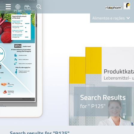
PT-BR
Alimentos e rações
Clinical Diagnostics
R-Biopharm AG
Nutrition Care
Search Results
for " P125"
Search results for "P125"