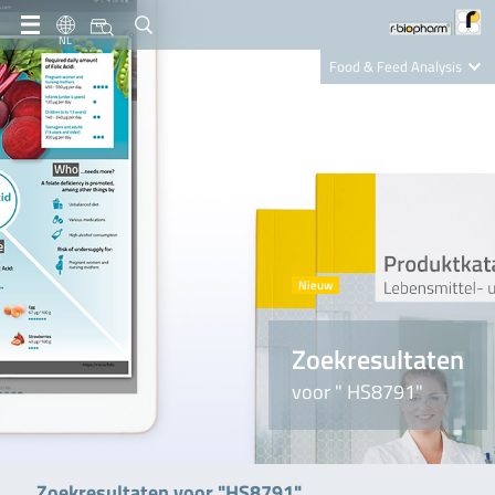
NL
Food & Feed Analysis
Clinical Diagnostics
R-Biopharm AG
Nutrition Care
Zoekresultaten
voor " HS8791"
Zoekresultaten voor "HS8791"