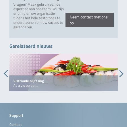
Vragen? Maak gebruik van de
expertise van ons team. Wij zijn
er om u en uw organisatie
Neem contact met ons
tijdens het hele testproces te
ondersteunen om uw succes te
op
garanderen.
Gerelateerd nieuws
Visfraude blijft nog …
6
At u vis op de …
O
Support
Contact