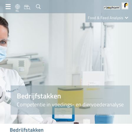
NL
Food & Feed Analysis
Clinical Diagnostics
R-Biopharm AG
Nutrition Care
Bedrijfstakken
Competentie in voedings- en diervoederanalyse
Bedrijfstakken