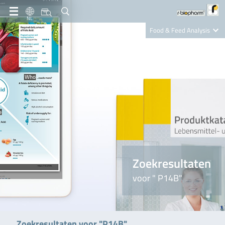
NL
Food & Feed Analysis
Clinical Diagnostics
R-Biopharm AG
Nutrition Care
Zoekresultaten
voor " P14B"
Zoekresultaten voor "P14B"