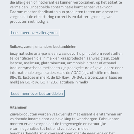
die allergieën of intoleranties kunnen veroorzaken, op het etiket te
vermelden. Onbedoelde contaminatie komt echter vaak voor.
Daarom moeten fabrikanten hun producten testen om ervoor te
zorgen dat de etikettering correct is en dat terugroeping van
producten niet nodig is.
Lees meer over allergenen
Suikers, zuren, en andere bestanddelen
Enzymatische analyse is een waardevol hulpmiddel om veel stoffen
te identificeren die in melk en kaasproducten aanwezig zijn, zoals
lactose, melkzuur, glutaminezuur, ammoniak, nitraat of ethanol.
Veel enzymatische methoden zijn goedgekeurd of gevalideerd door
internationale organisaties zoals de AOAC (bijv. officiële methode
984.15, lactose in melk), de IDF (bijv. IDF 34C, citroenzuur in kaas en
melk) en ISO (bijv. ISO 11285, lactulose in melk).
Lees meer over bestanddelen
Vitaminen
Zuivelproducten worden vaak verrijkt met essentiële vitaminen om
voldoende inname door de bevolking te waarborgen. Fabrikanten
moeten ervoor zorgen dat de toegevoegde en natuurlijke
vitaminegehaltes tot het eind van de vermelde
houdbaarheidstermijn overeenkomen met de gegevens op het