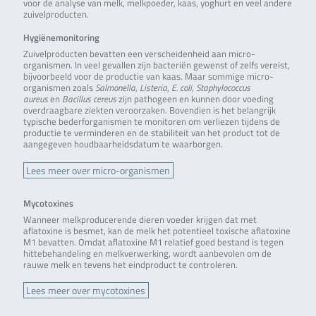
voor de analyse van melk, melkpoeder, kaas, yoghurt en veel andere
zuivelproducten.
Hygiënemonitoring
Zuivelproducten bevatten een verscheidenheid aan micro-
organismen. In veel gevallen zijn bacteriën gewenst of zelfs vereist,
bijvoorbeeld voor de productie van kaas. Maar sommige micro-
organismen zoals
Salmonella
,
Listeria
,
E. coli
,
Staphylococcus
aureus
en
Bacillus cereus
zijn pathogeen en kunnen door voeding
overdraagbare ziekten veroorzaken. Bovendien is het belangrijk
typische bederforganismen te monitoren om verliezen tijdens de
productie te verminderen en de stabiliteit van het product tot de
aangegeven houdbaarheidsdatum te waarborgen.
Lees meer over micro-organismen
Mycotoxines
Wanneer melkproducerende dieren voeder krijgen dat met
aflatoxine is besmet, kan de melk het potentieel toxische aflatoxine
M1 bevatten. Omdat aflatoxine M1 relatief goed bestand is tegen
hittebehandeling en melkverwerking, wordt aanbevolen om de
rauwe melk en tevens het eindproduct te controleren.
Lees meer over mycotoxines