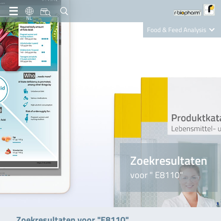
NL
Food & Feed Analysis
Clinical Diagnostics
R-Biopharm AG
Nutrition Care
Zoekresultaten
voor " E8110"
Zoekresultaten voor "E8110"