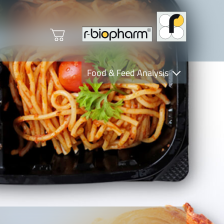
Food & Feed Analysis
Clinical Diagnostics
R-Biopharm AG
Nutrition Care