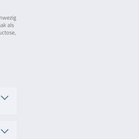
anwezig
ak als
uctose,
 No.