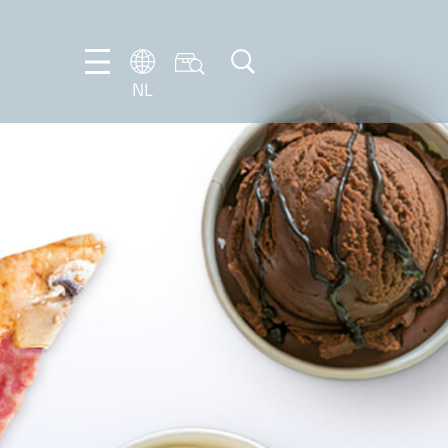
NL
DE
EN
FR
IT
NL
PT-
BR
ES