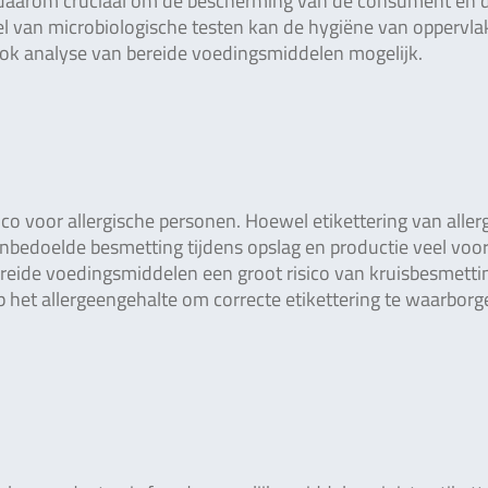
s daarom cruciaal om de bescherming van de consument en 
el van microbiologische testen kan de hygiëne van oppervla
ok analyse van bereide voedingsmiddelen mogelijk.
co voor allergische personen. Hoewel etikettering van alle
onbedoelde besmetting tijdens opslag en productie veel voo
reide voedingsmiddelen een groot risico van kruisbesmetti
het allergeengehalte om correcte etikettering te waarborg