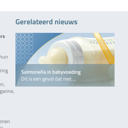
Gerelateerd nieuws
ers
 hun
ring
Salmonella in babyvoeding
Dit is een geval dat niet …
en,
garine,
genen