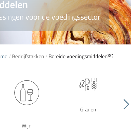
iddelen
ssingen voor de voedingssector
ome
/
Bedrijfstakken
/
Bereide voedingsmiddelen￼
Granen
Wijn