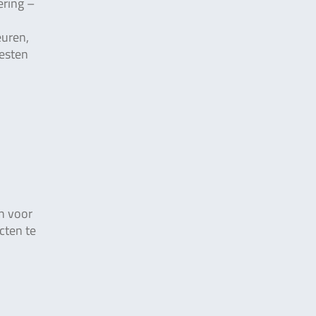
ering –
euren,
testen
n voor
cten te