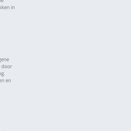
de
kken in
rgene
r door
ng.
en en