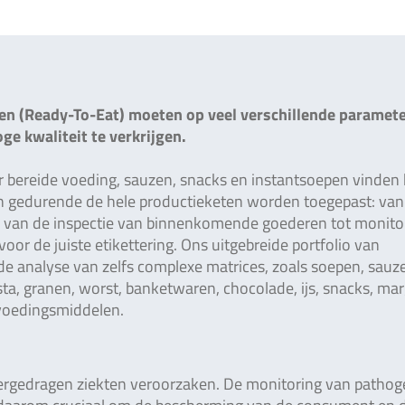
n (Ready-To-Eat) moeten op veel verschillende paramet
e kwaliteit te verkrijgen.
 bereide voeding, sauzen, snacks en instantsoepen vinden
 gedurende de hele productieketen worden toegepast: van
, van de inspectie van binnenkomende goederen tot monito
oor de juiste etikettering. Ons uitgebreide portfolio van
de analyse van zelfs complexe matrices, zoals soepen, sauz
ta, granen, worst, banketwaren, chocolade, ijs, snacks, mar
voedingsmiddelen.
ergedragen ziekten veroorzaken. De monitoring van patho