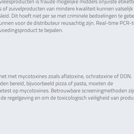
 vleesproducten is fraude mogelijke middels onjuiste etikett
s of zuivelproducten van mindere kwaliteit kunnen valselijk
d. Dit hoeft niet per se met criminele bedoelingen te geb
kunnen voor de distributeur reusachtig zijn. Real-time PCR-
voedingsproduct te bepalen.
t met mycotoxines zoals aflatoxine, ochratoxine of DON.
n bereid, bijvoorbeeld pizza of pasta, moeten de
test op mycotoxines. Betrouwbare screeningmethoden zij
de regelgeving en om de toxicologisch veiligheid van produ