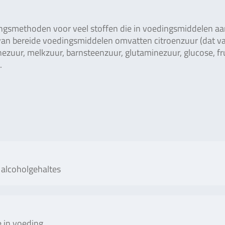
ingsmethoden voor veel stoffen die in voedingsmiddelen a
 van bereide voedingsmiddelen omvatten citroenzuur (dat va
nezuur, melkzuur, barnsteenzuur, glutaminezuur, glucose, fr
.
 alcoholgehaltes
No. of tests/amount
Art.
 in voeding