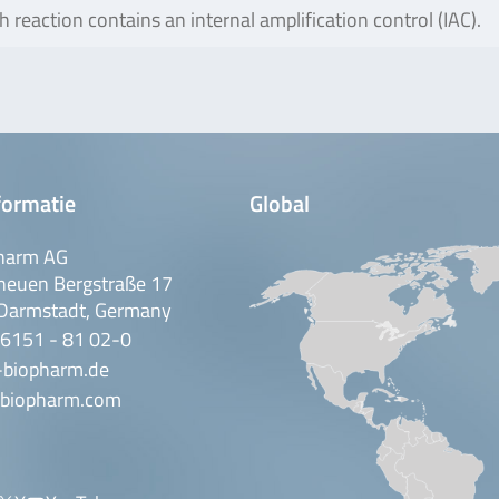
h reaction contains an internal amplification control (IAC).
formatie
Global
harm AG
neuen Bergstraße 17
Darmstadt, Germany
 6151 - 81 02-0
-biopharm.de
biopharm.com