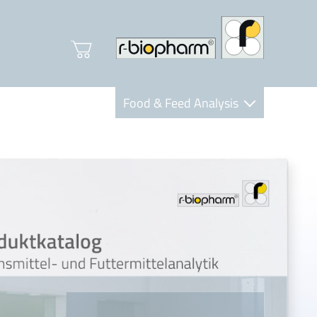
Food & Feed Analysis
Clinical Diagnostics
R-Biopharm AG
Nutrition Care