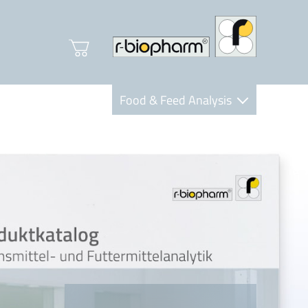
Food & Feed Analysis
Clinical Diagnostics
R-Biopharm AG
Nutrition Care