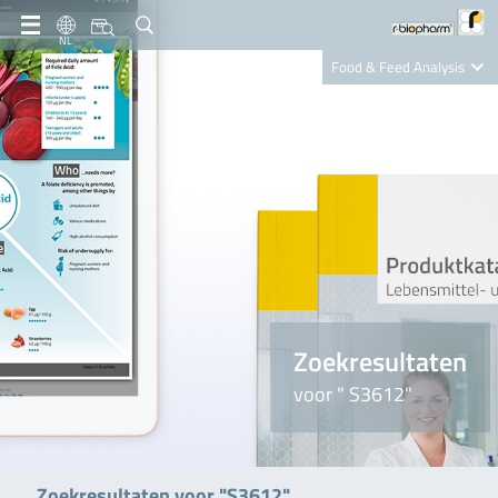
NL
Food & Feed Analysis
Clinical Diagnostics
R-Biopharm AG
Nutrition Care
Zoekresultaten
voor " S3612"
Zoekresultaten voor "S3612"