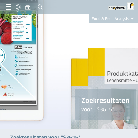
NL
Food & Feed Analysis
Clinical Diagnostics
R-Biopharm AG
Nutrition Care
Zoekresultaten
voor " S3615"
Zoekresultaten voor "S3615"