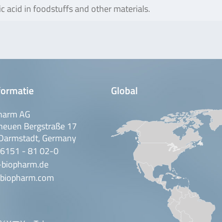
 acid in foodstuffs and other materials.
formatie
Global
harm AG
neuen Bergstraße 17
Darmstadt, Germany
 6151 - 81 02-0
-biopharm.de
biopharm.com