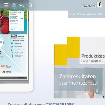
NL
Food & Feed Analysis
Clinical Diagnostics
R-Biopharm AG
Nutrition Care
Zoekresultaten
voor " 10716251035"
Zoekresultaten voor "10716251035"