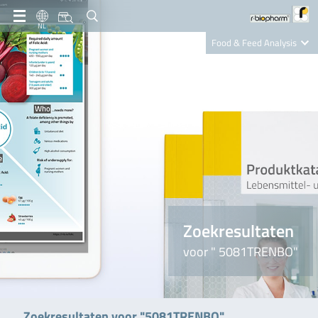
NL
Food & Feed Analysis
Clinical Diagnostics
R-Biopharm AG
Nutrition Care
Zoekresultaten
voor " 5081TRENBO"
Zoekresultaten voor "5081TRENBO"