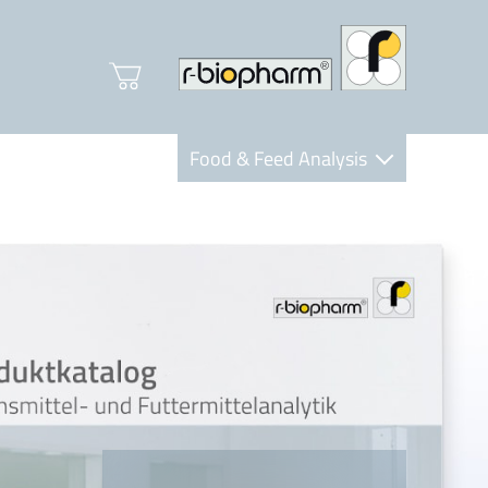
Food & Feed Analysis
Clinical Diagnostics
R-Biopharm AG
Nutrition Care