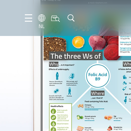
NL
DE
EN
FR
IT
NL
PT-
BR
ES