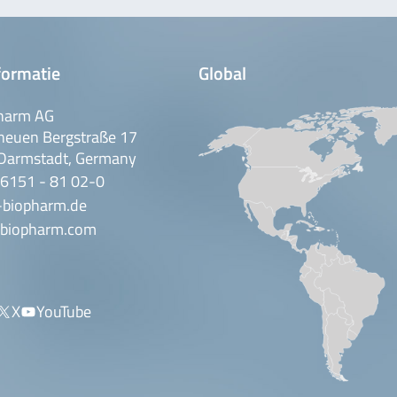
formatie
Global
harm AG
neuen Bergstraße 17
Darmstadt, Germany
 6151 - 81 02-0
-biopharm.de
biopharm.com
X
YouTube