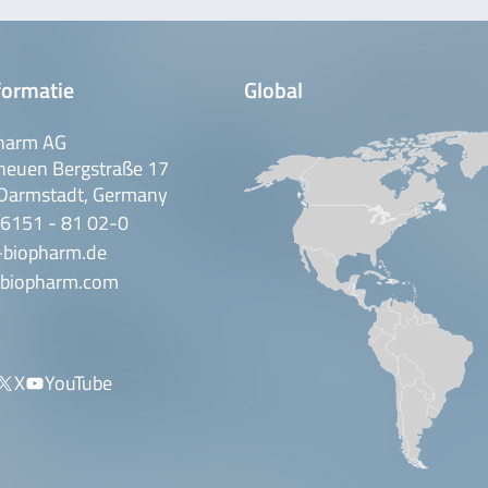
formatie
Global
harm AG
neuen Bergstraße 17
Darmstadt, Germany
 6151 - 81 02-0
-biopharm.de
biopharm.com
X
YouTube