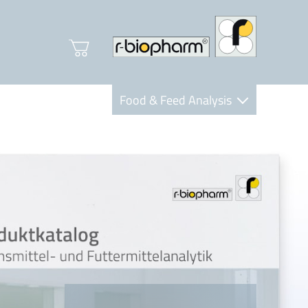
Food & Feed Analysis
Clinical Diagnostics
R-Biopharm AG
Nutrition Care