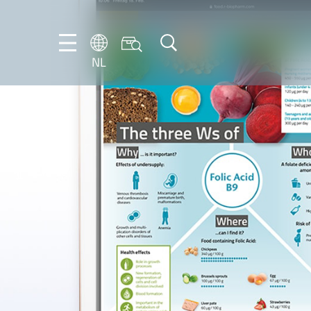
NL
DE
EN
FR
IT
NL
PT-
BR
ES