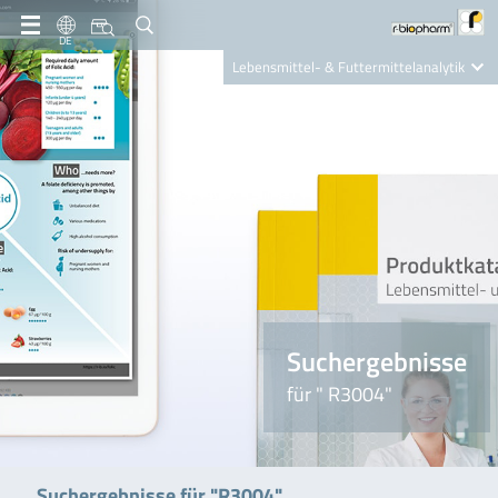
DE
Lebensmittel- & Futtermittelanalytik
Clinical Diagnostics
R-Biopharm AG
Nutrition Care
Suchergebnisse
für " R3004"
Suchergebnisse für "R3004"