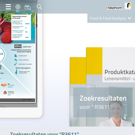
NL
Food & Feed Analysis
Clinical Diagnostics
R-Biopharm AG
Nutrition Care
Zoekresultaten
voor " R3611"
Zoekresultaten voor "R3611"