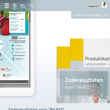
NL
Food & Feed Analysis
Clinical Diagnostics
R-Biopharm AG
Nutrition Care
Zoekresultaten
voor " R4302"
Zoekresultaten voor "R4302"