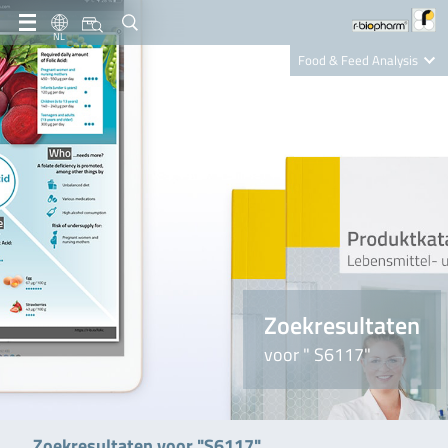
NL
Food & Feed Analysis
Clinical Diagnostics
R-Biopharm AG
Nutrition Care
Zoekresultaten
voor " S6117"
Zoekresultaten voor "S6117"