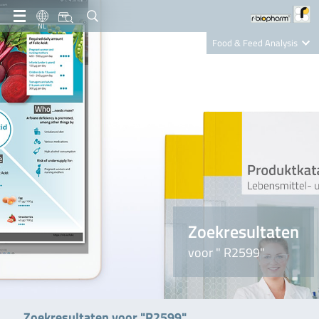
NL
Food & Feed Analysis
Clinical Diagnostics
R-Biopharm AG
Nutrition Care
Zoekresultaten
voor " R2599"
Zoekresultaten voor "R2599"