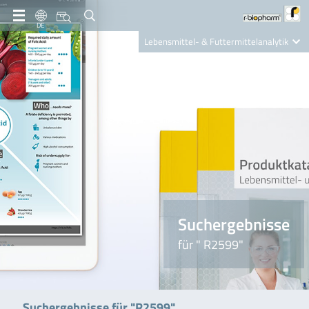
DE
Lebensmittel- & Futtermittelanalytik
Clinical Diagnostics
R-Biopharm AG
Nutrition Care
Suchergebnisse
für " R2599"
Suchergebnisse für "R2599"