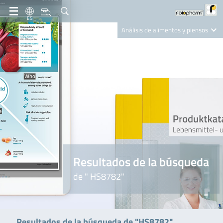
ES
Análisis de alimentos y piensos
Clinical Diagnostics
R-Biopharm AG
Nutrition Care
Resultados de la búsqueda
de " HS8782"
Resultados de la búsqueda de "HS8782"