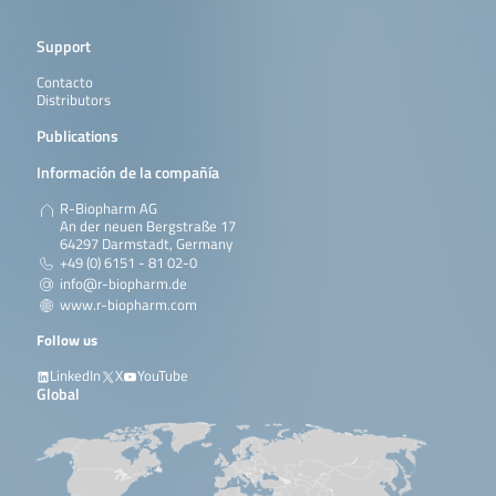
Support
Contacto
Distributors
Publications
Información de la compañía
R-Biopharm AG
An der neuen Bergstraße 17
64297 Darmstadt, Germany
+49 (0) 6151 - 81 02-0
info@r-biopharm.de
www.r-biopharm.com
Follow us
LinkedIn
X
YouTube
Global