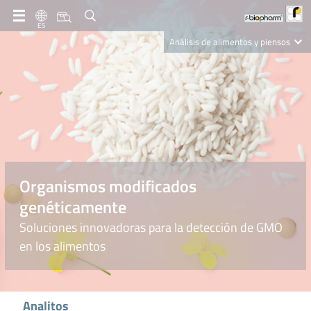
ES
Análisis de alimentos y piensos
Clinical Diagnostics
R-Biopharm AG
Nutrition Care
Organismos modificados
genéticamente
Soluciones innovadoras para la detección de GMO
en los alimentos
Analitos