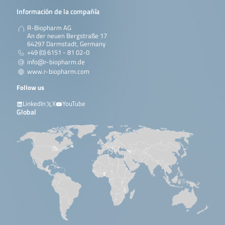
Información de la compañía
Lee más
R-Biopharm AG
An der neuen Bergstraße 17
SureFood® GMO ID
The SureFood® GMO ID 4plex
100 reactions
64297 Darmstadt, Germany
4plex Soya III
Soya III is a multiplex real-
+49 (0) 6151 - 81 02-0
time PCR kit for the direct,
info@r-biopharm.de
qualitative detection and
www.r-biopharm.com
differentiation of following
specific genetically modified
Follow us
soya DNA sequences: – FG72
soya (OECD unique identifier
LinkedIn
X
YouTube
MST-FGØ72-2) …
Global
Lee más
SureFood® GMO
The test detects the relative
2 x 50 reactions
QUANT MON810
quantitative MON810 Corn
Corn
DNA amount. Therefore the
kit contains two PCR systems,
one specific for the MON810
Corn (OECD unique identifier
MON-ØØ81Ø-6) and the other
one specific for Corn (the
reference gene). The …
Lee más