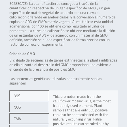
EC2830/CE). La cuantificación se consigue a través de la
cuantificación respectiva de un gen específico de GMO y un gen
específico de matriz vegetal de acuerdo con una curva de
calibración diferente en ambos casos, y la conversión al número de
copias de ADN de GMO/matriz vegetal. Al multiplicar esta unidad
adimensional por 100 se obtiene como resultado el valor de
porcentaje. La curva de calibración se obtiene mediante la dilución
de un estándar de ADN y, de acuerdo con un material de GMO
definido, también se puede especificar de forma precisa con un
factor de corrección experimental.
Cribado de GMO
El cribado de secuencias de genes extrínsecas a la planta infiltradas
en ella durante el desarrollo del GMO proporciona una evidencia
eficiente de la presencia de posibles GMO.
Las secuencias genéticas utilizadas habitualmente son las
siguientes:
35S
This promoter, made from the
cauliflower mosaic virus, is the most
frequently used element. Plant
NOS
samples that are only 35S positive
can also be contaminated with the
FMV
naturally occurring virus. False
positive results can be ruled out by